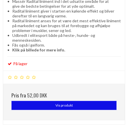
Massér Radital liniment ind i det udsatte område for at
give de bedste betingelser for at yde optimalt.
Radital liniment giver i starten en kølende effekt og bliver
derefter til en langvarig varme.
Radital liniment anses for at være det mest effektive liniment
på markedet og kan bruges til at forebygge og afhjælpe
problemer i muskler, sener og led.
Udbredt i elitesport både på heste-, hunde- og
menneskesiden.
Fås også i gelform.
Klik på billede for mere info.
På lager
Pris fra
52,00 DKK
Vis produkt