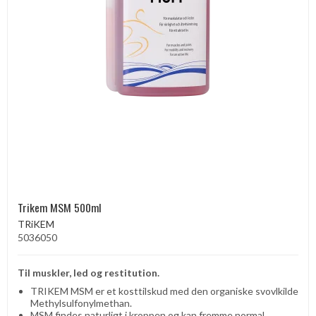
Trikem MSM 500ml
TRiKEM
5036050
Til muskler, led og restitution.
TRIKEM MSM er et kosttilskud med den organiske svovlkilde
Methylsulfonylmethan.
MSM findes naturligt i kroppen og kan fremme normal