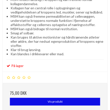
kollagendannelse.
Kollagen har en central rolle i opbygningen og
vedligeholdelsen af ​​kroppens led, muskler, sener og ledbånd.
MSM kan også fremme permeabiliteten af ​​cellevæggen,
understøtte kroppens normale funktion i fjernelse af
affaldsstoffer og cellernes optagelse af næringsstoffer.
MSM kan også bidrage til normal restitution.
Smag af solbær.
Kan bruges til aktive motionister og hårdtrænende atleter
eller ældre, der har nedsat egenproduktion af kroppens egne
stoffer.
Klar til brug løsning.
Kan blandes i drikkevarer eller mad.
På lager
75,00 DKK
Vis produkt