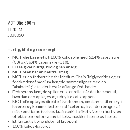
MCT Olie 500ml
TRiKEM
5038050
Hurtig, blid og ren energi
MCT-olie baseret på 100% kokosolie med 62,4% caprylsyre
(C8) og 36,4% caprinsyre (C10).
Disse giver hurtig, blid og ren energi.
MCT olien har en neutral smag.
MCT er en forkortelse for Medium Chain Triglycerides og er
fedtkæder af medium længde sammenlignet med en
"almindelig" olie, der består af lange fedtkæder.
Fedtsyrens længde spiller en stor rolle, når det kommer til,
hvordan den optages og udnyttes af kroppen.
MCT olie optages direkte i tyndtarmen, omdannes til energi i
leveren og kommer lettere ind i cellerne, hvor den bruges af
mitokondrierne (cellens kraftværk), hvilket giver en hurtig og
effektiv energiforsyning til f.eks. muskler, hjerne og hjerte.
Et fantastisk brændstof til kroppen!
100% kokos-baseret