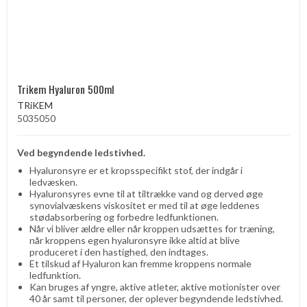
Trikem Hyaluron 500ml
TRiKEM
5035050
Ved begyndende ​​ledstivhed.
Hyaluronsyre er et kropsspecifikt stof, der indgår i
ledvæsken.
Hyaluronsyres evne til at tiltrække vand og derved øge
synovialvæskens viskositet er med til at øge leddenes
stødabsorbering og forbedre ledfunktionen.
Når vi bliver ældre eller når kroppen udsættes for træning,
når kroppens egen hyaluronsyre ikke altid at blive
produceret i den hastighed, den indtages.
Et tilskud af Hyaluron kan fremme kroppens normale
ledfunktion.
Kan bruges af yngre, aktive atleter, aktive motionister over
40 år samt til personer, der oplever begyndende ledstivhed.