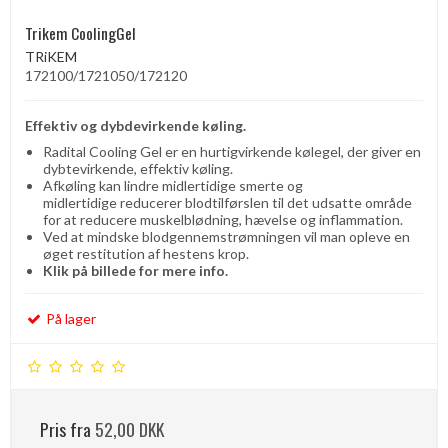
Trikem CoolingGel
TRiKEM
172100/1721050/172120
Effektiv og dybdevirkende køling.
Radital Cooling Gel er en hurtigvirkende kølegel, der giver en
dybtevirkende, effektiv køling.
Afkøling kan lindre midlertidige smerte og
midlertidige reducerer blodtilførslen til det udsatte område
for at reducere muskelblødning, hævelse og inflammation.
Ved at mindske blodgennemstrømningen vil man opleve en
øget restitution af hestens krop.
Klik på billede for mere info.
På lager
Pris fra
52,00 DKK