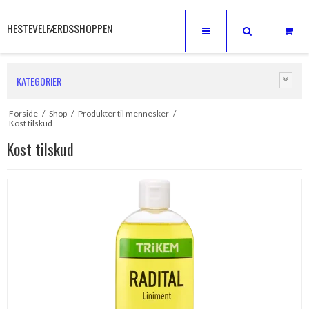
HESTEVELFÆRDSSHOPPEN
KATEGORIER
Forside
/
Shop
/
Produkter til mennesker
/
Kost tilskud
Kost tilskud