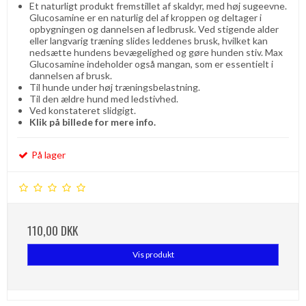
Et naturligt produkt fremstillet af skaldyr, med høj sugeevne.
Glucosamine er en naturlig del af kroppen og deltager i
opbygningen og dannelsen af ​​ledbrusk. Ved stigende alder
eller langvarig træning slides leddenes brusk, hvilket kan
nedsætte hundens bevægelighed og gøre hunden stiv. Max
Glucosamine indeholder også mangan, som er essentielt i
dannelsen af ​​brusk.
Til hunde under høj træningsbelastning.
Til den ældre hund med ledstivhed.
Ved konstateret slidgigt.
Klik på billede for mere info.
På lager
110,00 DKK
Vis produkt