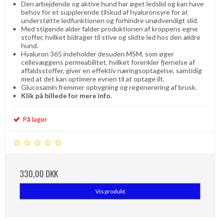
Den arbejdende og aktive hund har øget ledslid og kan have
behov for et supplerende tilskud af hyaluronsyre for at
understøtte ledfunktionen og forhindre unødvendigt slid.
Med stigende alder falder produktionen af ​​kroppens egne
stoffer, hvilket bidrager til stive og slidte led hos den ældre
hund.
Hyaluron 365 indeholder desuden MSM, som øger
cellevæggens permeabilitet, hvilket forenkler fjernelse af
affaldsstoffer, giver en effektiv næringsoptagelse, samtidig
med at det kan optimere evnen til at optage ilt.
Glucosamin fremmer opbygning og regenerering af brusk.
Klik på billede for mere info.
På lager
330,00 DKK
Vis produkt