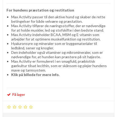
For hundens præstation og restitution
Max Activity passer til den aktive hund og skaber de rette
betingelser for både velvære og præstation.
Max Activity tilfører de næringsstoffer, der er nødvendige
for at holde muskler, led og stofskifte i den bedste stand.
Max Activity indeholder BCAA, MSM og E-vitamin som
arbejder for at optimere muskelfunktion og restitution.
Hyaluronsyre og mineraler som er byggematerialer til
ledbånd, sener og knogler.
Den indeholder også vitaminer og mikromineraler, som er
nødvendige for, at hunden kan præstere på sit højeste.
Max Activity er formuleret i en smagfuld, præbiotisk
gærkultur tilsat lecithin, som er skånsom og plejer hundens
mave og tarmsystem.
Klik på billede for mere info.
På lager