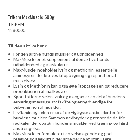
Trikem MaxMuscle 600g
TRiKEM
1880000
Til den aktive hund.
For den aktive hunds muskler og udholdenhed
MaxMuscle er et supplement til den aktive hunds
udholdenhed og muskulatur.
MaxMuscle indeholder lysin og methionin, essentielle
aminosyrer, der kræves til opbygning og reparation af
muskelvæv.
Lysin og Methionin kan også øge iltoptagelsen og reducere
produktionen af ​​mælkesyre.
Sporstofferne selen, zink og mangan er en del af hundens
ernæringsmæssige stofskifte og er nødvendige for
opbygningen af ​​muskler.
E-vitamin og selen er to af de vigtigste antioxidanter for
hundens muskler. Sammen nedbryder og renser de de frie
radikaler, der opstår i hundens muskler ved træning og hård
anstrengelse.
MaxMuscle er formuleret i en velsmagende og god
præbiotisk gærkultur, der arbejder på at stabilisere