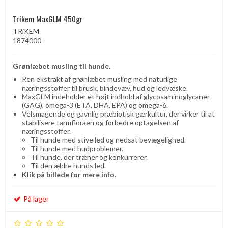
Trikem MaxGLM 450gr
TRiKEM
1874000
Grønlæbet musling til hunde.
Ren ekstrakt af grønlæbet musling med naturlige
næringsstoffer til brusk, bindevæv, hud og ledvæske.
MaxGLM indeholder et højt indhold af glycosaminoglycaner
(GAG), omega-3 (ETA, DHA, EPA) og omega-6.
Velsmagende og gavnlig præbiotisk gærkultur, der virker til at
stabilisere tarmfloraen og forbedre optagelsen af ​​
næringsstoffer.
Til hunde med stive led og nedsat bevægelighed.
Til hunde med hudproblemer.
Til hunde, der træner og konkurrerer.
Til den ældre hunds led.
Klik på billede for mere info.
På lager