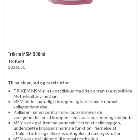
Trikem MSM 500ml
TRiKEM
5036050
Til muskler, led og restitution.
TRIKEM MSM er et kosttilskud med den organiske svovlkilde
Methylsulfonylmethan.
MSM findes naturligt i kroppen og kan fremme normal
kollagendannelse.
Kollagen har en central rolle i opbygningen og
vedligeholdelsen af ​​kroppens led, muskler, sener og ledbånd.
MSM kan også fremme permeabiliteten af ​​cellevæggen,
understøtte kroppens normale funktion i fjernelse af
affaldsstoffer og cellernes optagelse af næringsstoffer.
MSM kan også bidrage til normal restitution.