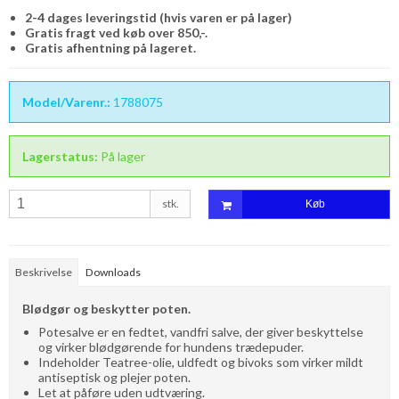
2-4 dages leveringstid (hvis varen er på lager)
Gratis fragt ved køb over 850,-.
Gratis afhentning på lageret.
Model/Varenr.:
1788075
Lagerstatus:
På lager
stk.
Køb
Beskrivelse
Downloads
Blødgør og beskytter poten.
Potesalve er en fedtet, vandfri salve, der giver beskyttelse
og virker blødgørende for hundens trædepuder.
Indeholder Teatree-olie, uldfedt og bivoks som virker mildt
antiseptisk og plejer poten.
Let at påføre uden udtværing.