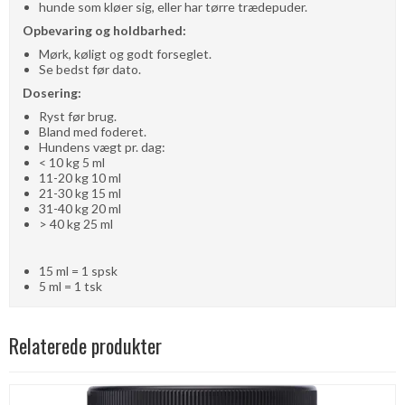
hunde som kløer sig, eller har tørre trædepuder.
Opbevaring og holdbarhed:
Mørk, køligt og godt forseglet.
Se bedst før dato.
Dosering:
Ryst før brug.
Bland med foderet.
Hundens vægt pr. dag:
< 10 kg 5 ml
11-20 kg 10 ml
21-30 kg 15 ml
31-40 kg 20 ml
> 40 kg 25 ml
15 ml = 1 spsk
5 ml = 1 tsk
Relaterede produkter