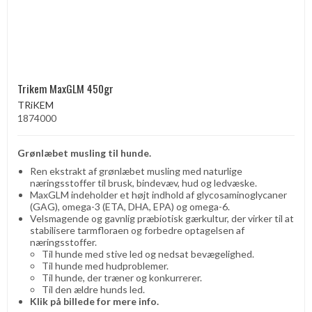
Trikem MaxGLM 450gr
TRiKEM
1874000
Grønlæbet musling til hunde.
Ren ekstrakt af grønlæbet musling med naturlige
næringsstoffer til brusk, bindevæv, hud og ledvæske.
MaxGLM indeholder et højt indhold af glycosaminoglycaner
(GAG), omega-3 (ETA, DHA, EPA) og omega-6.
Velsmagende og gavnlig præbiotisk gærkultur, der virker til at
stabilisere tarmfloraen og forbedre optagelsen af ​​
næringsstoffer.
Til hunde med stive led og nedsat bevægelighed.
Til hunde med hudproblemer.
Til hunde, der træner og konkurrerer.
Til den ældre hunds led.
Klik på billede for mere info.