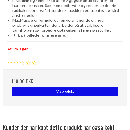
E-vitamin og selen er to af de vigtigste antioxidanter for
hundens muskler. Sammen nedbryder og renser de de frie
radikaler, der opstår i hundens muskler ved træning og hård
anstrengelse.
MaxMuscle er formuleret i en velsmagende og god
præbiotisk gærkultur, der arbejder på at stabilisere
tarmfloraen og forbedre optagelsen af ​​næringsstoffer.
Klik på billede for mere info.
På lager
110,00 DKK
Vis produkt
Kunder der har købt dette produkt har også købt