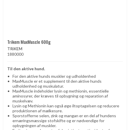
Trikem MaxMuscle 600g
TRiKEM
1880000
Til den aktive hund.
For den aktive hunds muskler og udholdenhed
MaxMuscle er et supplement til den aktive hunds
udholdenhed og muskulatur.
MaxMuscle indeholder lysin og methionin, essentielle
aminosyrer, der kræves til opbygning og reparation af
muskelvæv.
Lysin og Methionin kan også øge iltoptagelsen og reducere
produktionen af ​​mælkesyre.
Sporstofferne selen, zink og mangan er en del af hundens
ernæringsmæssige stofskifte og er nødvendige for
opbygningen af ​​muskler.