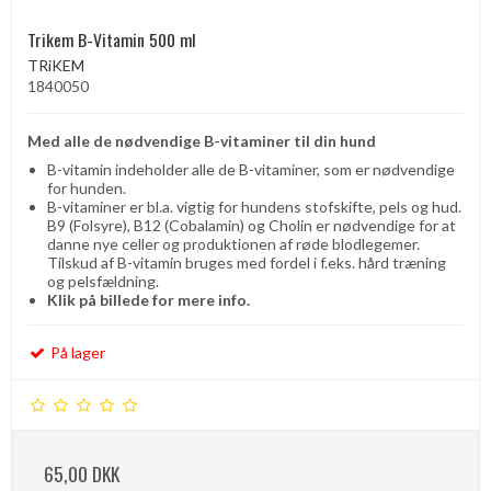
Trikem B-Vitamin 500 ml
TRiKEM
1840050
Med alle de nødvendige B-vitaminer til din hund
B-vitamin indeholder alle de B-vitaminer, som er nødvendige
for hunden.
B-vitaminer er bl.a. vigtig for hundens stofskifte, pels og hud.
B9 (Folsyre), B12 (Cobalamin) og Cholin er nødvendige for at
danne nye celler og produktionen af ​​røde blodlegemer.
Tilskud af B-vitamin bruges med fordel i f.eks. hård træning
og pelsfældning.
Klik på billede for mere info.
På lager
65,00 DKK