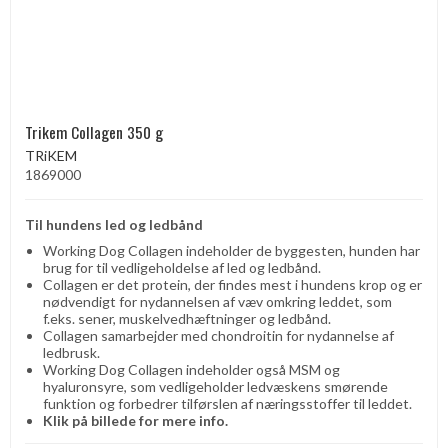
Trikem Collagen 350 g
TRiKEM
1869000
Til hundens led og ledbånd
Working Dog Collagen indeholder de byggesten, hunden har
brug for til vedligeholdelse af led og ledbånd.
Collagen er det protein, der findes mest i hundens krop og er
nødvendigt for nydannelsen af ​​væv omkring leddet, som
f.eks. sener, muskelvedhæftninger og ledbånd.
Collagen samarbejder med chondroitin for nydannelse af
ledbrusk.
Working Dog Collagen indeholder også MSM og
hyaluronsyre, som vedligeholder ledvæskens smørende
funktion og forbedrer tilførslen af ​​næringsstoffer til leddet.
Klik på billede for mere info.