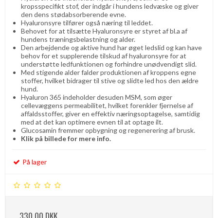
kropsspecifikt stof, der indgår i hundens ledvæske og giver
den dens stødabsorberende evne.
Hyaluronsyre tilfører også næring til leddet.
Behovet for at tilsætte Hyaluronsyre er styret af bl.a af
hundens træningsbelastning og alder.
Den arbejdende og aktive hund har øget ledslid og kan have
behov for et supplerende tilskud af hyaluronsyre for at
understøtte ledfunktionen og forhindre unødvendigt slid.
Med stigende alder falder produktionen af ​​kroppens egne
stoffer, hvilket bidrager til stive og slidte led hos den ældre
hund.
Hyaluron 365 indeholder desuden MSM, som øger
cellevæggens permeabilitet, hvilket forenkler fjernelse af
affaldsstoffer, giver en effektiv næringsoptagelse, samtidig
med at det kan optimere evnen til at optage ilt.
Glucosamin fremmer opbygning og regenerering af brusk.
Klik på billede for mere info.
På lager
330,00 DKK