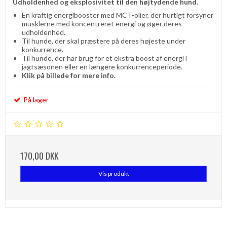
Udholdenhed og eksplosivitet til den højtydende hund.
En kraftig energibooster med MCT-olier, der hurtigt forsyner
musklerne med koncentreret energi og øger deres
udholdenhed.
Til hunde, der skal præstere på deres højeste under
konkurrence.
Til hunde, der har brug for et ekstra boost af energi i
jagtsæsonen eller en længere konkurrenceperiode.
Klik på billede for mere info.
På lager
170,00 DKK
Vis produkt