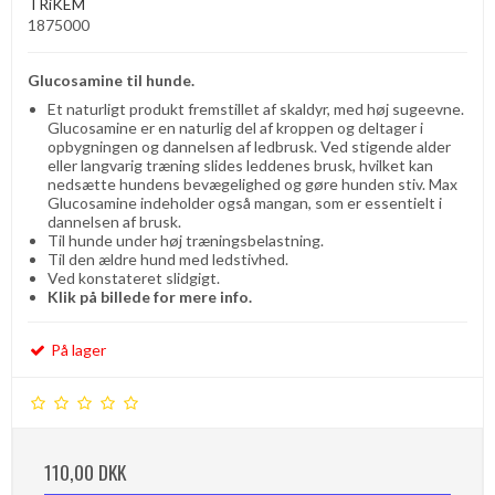
TRiKEM
1875000
Glucosamine til hunde.
Et naturligt produkt fremstillet af skaldyr, med høj sugeevne.
Glucosamine er en naturlig del af kroppen og deltager i
opbygningen og dannelsen af ​​ledbrusk. Ved stigende alder
eller langvarig træning slides leddenes brusk, hvilket kan
nedsætte hundens bevægelighed og gøre hunden stiv. Max
Glucosamine indeholder også mangan, som er essentielt i
dannelsen af ​​brusk.
Til hunde under høj træningsbelastning.
Til den ældre hund med ledstivhed.
Ved konstateret slidgigt.
Klik på billede for mere info.
På lager
110,00 DKK