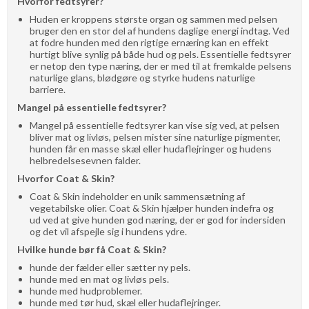
Hvorfor fedtsyrer?
Huden er kroppens største organ og sammen med pelsen
bruger den en stor del af hundens daglige energi indtag. Ved
at fodre hunden med den rigtige ernæring kan en effekt
hurtigt blive synlig på både hud og pels. Essentielle fedtsyrer
er netop den type næring, der er med til at fremkalde pelsens
naturlige glans, blødgøre og styrke hudens naturlige
barriere.
Mangel på essentielle fedtsyrer?
Mangel på essentielle fedtsyrer kan vise sig ved, at pelsen
bliver mat og livløs, pelsen mister sine naturlige pigmenter,
hunden får en masse skæl eller hudaflejringer og hudens
helbredelsesevnen falder.
Hvorfor Coat & Skin?
Coat & Skin indeholder en unik sammensætning af
vegetabilske olier. Coat & Skin hjælper hunden indefra og
ud ved at give hunden god næring, der er god for indersiden
og det vil afspejle sig i hundens ydre.
Hvilke hunde bør få Coat & Skin?
hunde der fælder eller sætter ny pels.
hunde med en mat og livløs pels.
hunde med hudproblemer.
hunde med tør hud, skæl eller hudaflejringer.