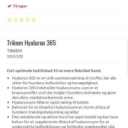
På lager
Trikem Hyaluron 365
TRiKEM
1835100
Det optimale ledtilskud til en mere fleksibel hund.
Hyaluron 365 er en unik sammensætning af stoffer, der alle
virker for hundens ledfunktion og bevægelighed.
Hyaluron 365 indeholder hyaluronsyre, som er et
kropsspecifikt stof, der indgår i hundens ledvæske og giver
den dens stødabsorberende evne.
Hyaluronsyre tilfører også næring til leddet.
Behovet for at tilsætte Hyaluronsyre er styret af bl.a af
hundens træningsbelastning og alder.
Den arbejdende og aktive hund har øget ledslid og kan have
behov for et supplerende tilskud af hyaluronsyre for at
understøtte ledfunktionen og forhindre unødvendigt slid.