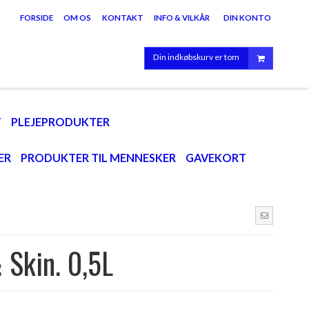
FORSIDE
OM OS
KONTAKT
INFO & VILKÅR
DIN KONTO
Din indkøbskurv er tom
T
PLEJEPRODUKTER
ER
PRODUKTER TIL MENNESKER
GAVEKORT
 Skin. 0,5L