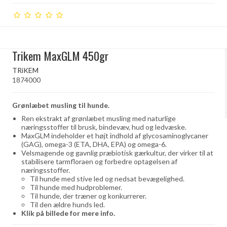
Trikem MaxGLM 450gr
TRiKEM
1874000
Grønlæbet musling til hunde.
Ren ekstrakt af grønlæbet musling med naturlige
næringsstoffer til brusk, bindevæv, hud og ledvæske.
MaxGLM indeholder et højt indhold af glycosaminoglycaner
(GAG), omega-3 (ETA, DHA, EPA) og omega-6.
Velsmagende og gavnlig præbiotisk gærkultur, der virker til at
stabilisere tarmfloraen og forbedre optagelsen af ​​
næringsstoffer.
Til hunde med stive led og nedsat bevægelighed.
Til hunde med hudproblemer.
Til hunde, der træner og konkurrerer.
Til den ældre hunds led.
Klik på billede for mere info.