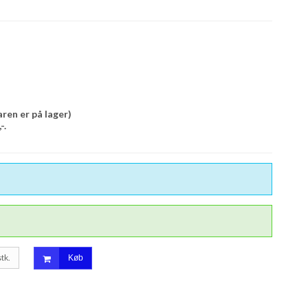
aren er på lager)
-.
stk.
Køb