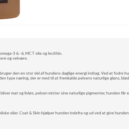
omega-3 & -6, MCT olie og lecithin.
iere og velvære.
ger den en stor del af hundens daglige energi indtag. Ved at fodre hun
den type næring, der er med til at fremkalde pelsens naturlige glans, blø
 bliver mat og livløs, pelsen mister sine naturlige pigmenter, hunden får
ke olier. Coat & Skin hjælper hunden indefra og ud ved at give hunden god