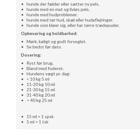
hunde der fælder eller sætter ny pels.
hunde med en mat og livløs pels.
hunde med hudproblemer.
hunde med tør hud, skæl eller hudaflejringer.
hunde som kløer sig, eller har tørre trædepuder.
Opbevaring og holdbarhed:
Mørk, køligt og godt forseglet.
Se bedst før dato.
Dosering:
Ryst før brug.
Bland med foderet.
Hundens vægt pr. dag:
< 10 kg 5 ml
11-20 kg 10 ml
21-30 kg 15 ml
31-40 kg 20 ml
> 40 kg 25 ml
15 ml = 1 spsk
5 ml = 1 tsk