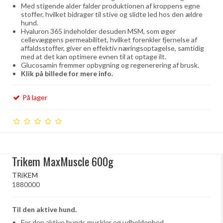
Med stigende alder falder produktionen af ​​kroppens egne
stoffer, hvilket bidrager til stive og slidte led hos den ældre
hund.
Hyaluron 365 indeholder desuden MSM, som øger
cellevæggens permeabilitet, hvilket forenkler fjernelse af
affaldsstoffer, giver en effektiv næringsoptagelse, samtidig
med at det kan optimere evnen til at optage ilt.
Glucosamin fremmer opbygning og regenerering af brusk.
Klik på billede for mere info.
På lager
Trikem MaxMuscle 600g
TRiKEM
1880000
Til den aktive hund.
For den aktive hunds muskler og udholdenhed