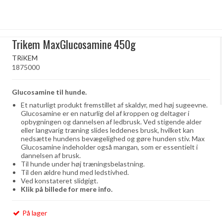
Trikem MaxGlucosamine 450g
TRiKEM
1875000
Glucosamine til hunde.
Et naturligt produkt fremstillet af skaldyr, med høj sugeevne.
Glucosamine er en naturlig del af kroppen og deltager i
opbygningen og dannelsen af ​​ledbrusk. Ved stigende alder
eller langvarig træning slides leddenes brusk, hvilket kan
nedsætte hundens bevægelighed og gøre hunden stiv. Max
Glucosamine indeholder også mangan, som er essentielt i
dannelsen af ​​brusk.
Til hunde under høj træningsbelastning.
Til den ældre hund med ledstivhed.
Ved konstateret slidgigt.
Klik på billede for mere info.
På lager