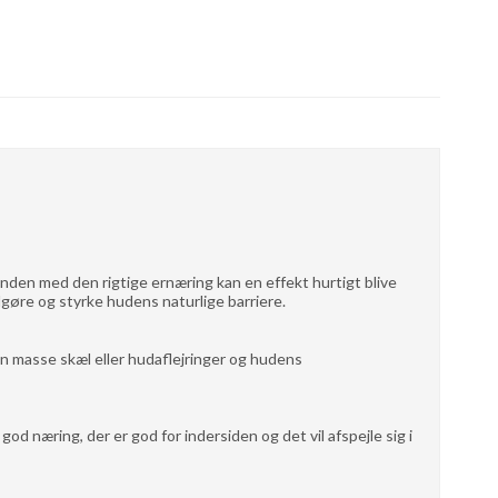
den med den rigtige ernæring kan en effekt hurtigt blive
dgøre og styrke hudens naturlige barriere.
 en masse skæl eller hudaflejringer og hudens
 næring, der er god for indersiden og det vil afspejle sig i